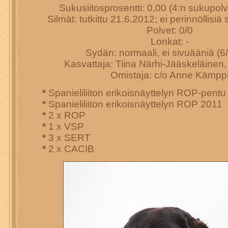
Sukusiitosprosentti: 0,00 (4:n sukupo
Silmät: tutkittu 21.6.2012; ei perinnöllisiä
Polvet: 0/0
Lonkat: -
Sydän: normaali, ei sivuääniä (6
Kasvattaja: Tiina Närhi-Jääskeläinen,
Omistaja: c/o Anne Kämpp
*
Spanieliliiton erikoisnäyttelyn ROP-pent
*
Spanieliliiton erikoisnäyttelyn ROP 2011
*
2 x ROP
*
1 x VSP
*
3 x SERT
*
2 x CACIB