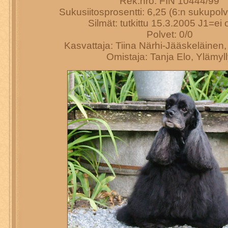
Rek.nro: FIN 10444/99
Sukusiitosprosentti: 6,25 (6:n sukupo
Silmät: tutkittu 15.3.2005 J1=ei o
Polvet: 0/0
Kasvattaja: Tiina Närhi-Jääskeläinen,
Omistaja: Tanja Elo, Ylämyl