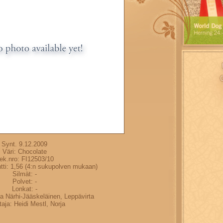
Synt. 9.12.2009
Väri: Chocolate
ek.nro: FI12503/10
tti: 1,56 (4:n sukupolven mukaan)
Silmät: -
Polvet: -
Lonkat: -
na Närhi-Jääskeläinen, Leppävirta
aja: Heidi Mestl, Norja