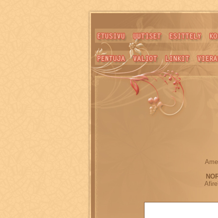
Amer
NOR
Afir