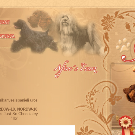
ikanvesispanieli uros
DJW-10, NORDW-10
e's Just So Chocolatey
"Ilo"