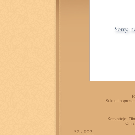
R
Sukusiitosprosen
Kasvattaja: Tii
Omist
*
2 x ROP