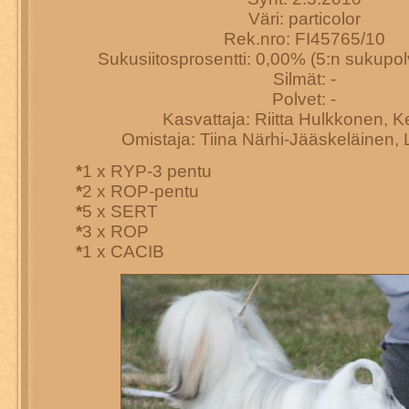
Väri: particolor
Rek.nro: FI45765/10
Sukusiitosprosentti: 0,00% (5:n sukup
Silmät: -
Polvet: -
Kasvattaja: Riitta Hulkkonen, K
Omistaja: Tiina Närhi-Jääskeläinen, 
*
1 x RYP-3 pentu
*
2 x ROP-pentu
*
5 x SERT
*
3 x ROP
*
1 x CACIB