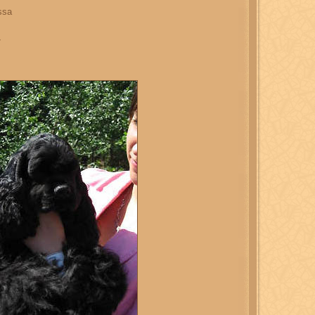
ssa
7