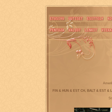
Ameri
FIN & HUN & EST CH, BALT & EST & 
St