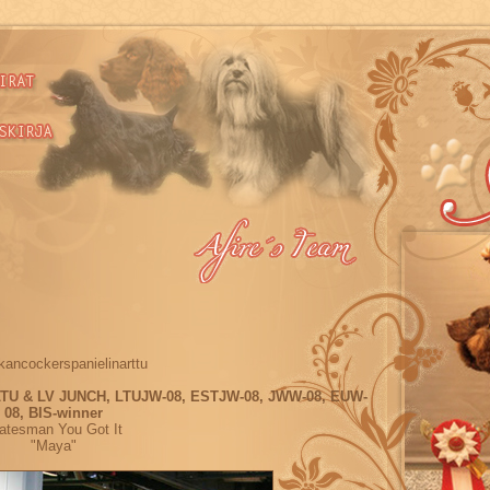
kancockerspanielinarttu
LTU & LV JUNCH, LTUJW-08, ESTJW-08, JWW-08, EUW-
08, BIS-winner
atesman You Got It
"Maya"