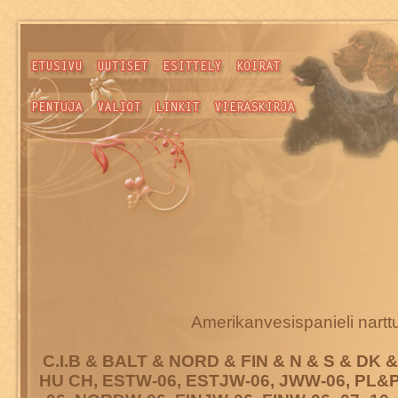
Amerikanvesispanieli nartt
C.I.B & BALT & NORD & FIN & N & S & DK 
HU CH, ESTW-06, ESTJW-06, JWW-06, PL&