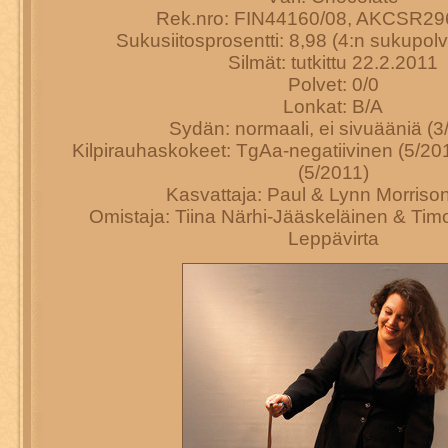
Rek.nro: FIN44160/08, AKCSR2
Sukusiitosprosentti: 8,98 (4:n sukupo
Silmät: tutkittu 22.2.2011
Polvet: 0/0
Lonkat: B/A
Sydän: normaali, ei sivuääniä (3
Kilpirauhaskokeet: TgAa-negatiivinen (5/20
(5/2011)
Kasvattaja: Paul & Lynn Morriso
Omistaja: Tiina Närhi-Jääskeläinen & Tim
Leppävirta