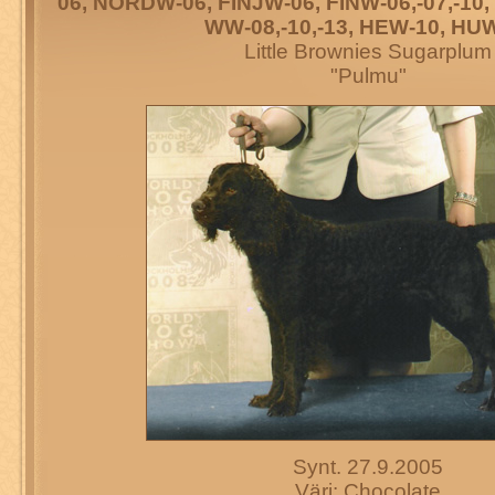
06, NORDW-06, FINJW-06, FINW-06,-07,-10,
WW-08,-10,-13, HEW-10, HU
Little Brownies Sugarplum
"Pulmu"
Synt. 27.9.2005
Väri: Chocolate