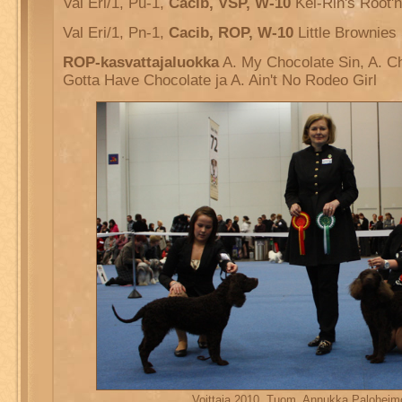
Val Eri/1, Pu-1,
Cacib, VSP, W-10
Kei-Rin's Root'
Val Eri/1, Pn-1,
Cacib, ROP, W-10
Little Brownies
ROP-kasvattajaluokka
A. My Chocolate Sin, A. Ch
Gotta Have Chocolate ja A. Ain't No Rodeo Girl
Voittaja 2010, Tuom. Annukka Paloheim